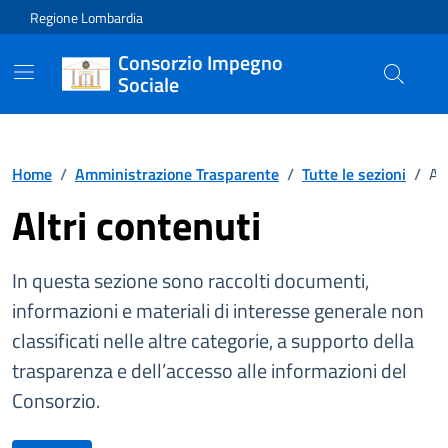
Vai ai contenuti
Vai al footer
Regione Lombardia
Consorzio Impegno
Sociale
Home
/
Amministrazione Trasparente
/
Tutte le sezioni
/
Al
Altri contenuti
In questa sezione sono raccolti documenti,
informazioni e materiali di interesse generale non
classificati nelle altre categorie, a supporto della
trasparenza e dell’accesso alle informazioni del
Consorzio.