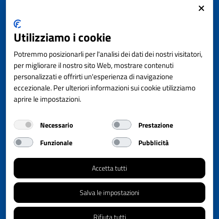
CONTATTI
Utilizziamo i cookie
Consorzio Impegno Sociale
Via Monte Grappa 95/130 22070 CASSINA RIZZARDI (CO)
Potremmo posizionarli per l'analisi dei dati dei nostri visitatori,
P.IVA 02629910130 - C.F. 90015440135
per migliorare il nostro sito Web, mostrare contenuti
personalizzati e offrirti un'esperienza di navigazione
eccezionale. Per ulteriori informazioni sui cookie utilizziamo
Mail:
impegnosociale1@lamiapec.it
aprire le impostazioni.
Centralino unico: 031927681
Necessario
Prestazione
Amministrazione trasparente
Informativa Privacy
Funzionale
Pubblicità
Informativa Cookie
Dichiarazione di accessibilità
Accetta tutti
Regolamento videosorveglianza
Informativa estesa videosorveglianza
Salva le impostazioni
Rifiuta tutti